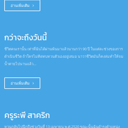
อ่านเพิ่มเติม
กว่าจะถึงวันนี้
ชีวิตคนเรานั้น เท่าที่ฉันได้ผ่านพ้นมาแล้วนานกว่า 90 ปี ในแต่ละช่วงของการ
ดำเนินชีวิต ถ้าใครไม่คิดทบทวนตัวเองอยู่เสมอ นาวาชีวิตมันก็คงล่มทำให้จม
น้ำตายไปนานแล้ว…
อ่านเพิ่มเติม
ครูระพี สาคริก
หวนกลับไปนึกถึงช่วงวันที่ 13 เมษายน พ.ศ.2520 ขณะนั้นฉันดำรงตำแหน่ง