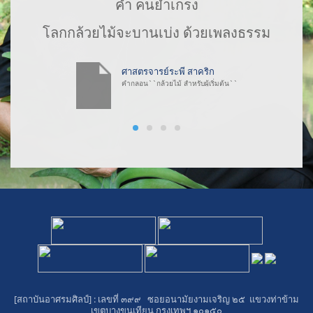
ค้ำ คนยำเกรง
โลกกล้วยไม้จะบานเบ่ง ด้วยเพลงธรรม
ศาสตรจารย์ระพี สาคริก
คำกลอน``กล้วยไม้ สำหรับผู้เริ่มต้น``
[สถาบันอาศรมศิลป์]
: เลขที่ ๓๙๙ ซอยอนามัยงามเจริญ ๒๕ แขวงท่าข้าม
เขตบางขุนเทียน กรุงเทพฯ ๑๐๑๕๐