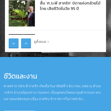
สิ้น ‘ศ.ระพี สาคริก’ บิดาแห่งกล้วยไม้
ไทย เสียชีวิตในวัย 95 ปี
คนค้นฅน ตอน ศ.ระพี สาคริก ครูของ
แผ่นดิน
ดูทั้งหมด
ฅนวงใน ระพี สาคริก
ชีวิตและงาน
ศาสตราจารย์ระพี สาคริก เกิดเมื่อวันอาทิตย์ที่ 4 ธันวาคม 2466 ณ ตำบล
วรจักร อำเภอป้อมปราบ กรุงเทพฯ. เป็นบุตรคนโตของ ขุนตำรวจเอก พระ
มหาเทพกษัตรสมุท (เนื่อง สาคริก) ข้าราชการในราชสำนัก…