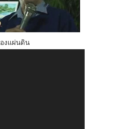
องแผ่นดิน