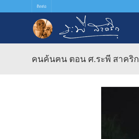
ติดต่อ
คนค้นฅน ตอน ศ.ระพี สาคริก