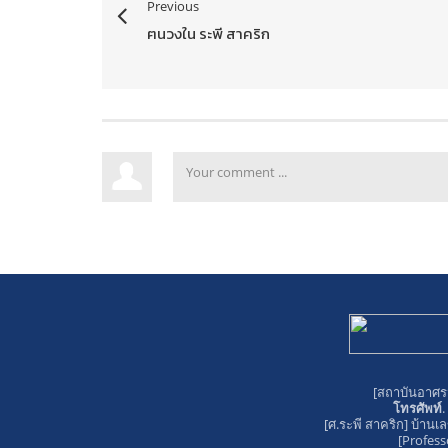
Previous
ฅนวงใน ระพี สาคริก
[สถาบันอาศรม
โทรศัพท์
[ศ.ระพี สาคริก]
บ้านเล
[Profess