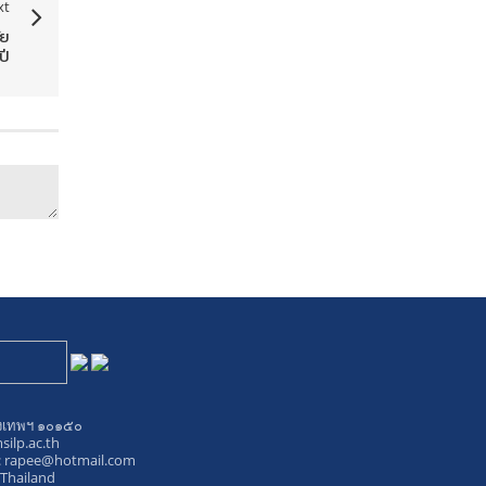
xt
ัย
ปี
ุงเทพฯ ๑๐๑๕๐
ilp.ac.th
:
rapee@hotmail.com
 Thailand