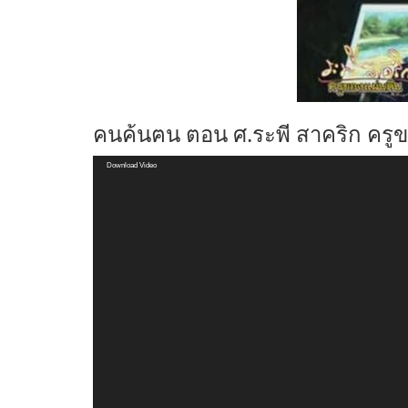
คนค้นฅน ตอน ศ.ระพี สาคริก ครูข
Video
Download Video
Player