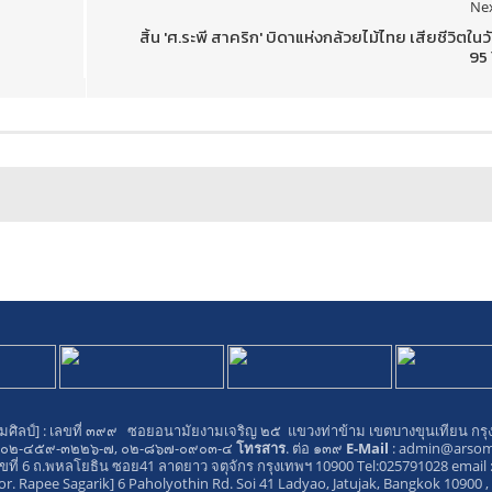
Ne
สิ้น 'ศ.ระพี สาคริก' บิดาแห่งกล้วยไม้ไทย เสียชีวิตในว
95 
ศิลป์]
: เลขที่ ๓๙๙ ซอยอนามัยงามเจริญ ๒๕ แขวงท่าข้าม เขตบางขุนเทียน กร
. ๐๒-๔๕๙-๓๒๒๖-๗, ๐๒-๘๖๗-๐๙๐๓-๔
โทรสาร
. ต่อ ๑๓๙
E-Mail
:
admin@arsoms
ขที่ 6 ถ.พหลโยธิน ซอย41 ลาดยาว จตุจักร กรุงเทพฯ 10900 Tel:025791028 email 
or. Rapee Sagarik]
6 Paholyothin Rd. Soi 41 Ladyao, Jatujak, Bangkok 10900 ,