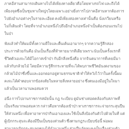
ภาคอีสานสามารถเดินทางไปได้เพียงทางเดียวคือโดยทางรถไฟ และถึงได้
เพียงจุดซึ่งเป็นชุมทางใหญ่ๆโดยเฉพาะอย่างยิ่งการไปภาคอีสานหากต้องการ
ไปยังอำเภอต่างๆในรายละเอียด คงมีเพียงสองทางเท่านั้นคือ นั่งเกวียนหรือ
ไม่ก็เดินเท้า โดยที่จากอำเภอหนึ่งไปถึงอีกอำเภอหนึ่งจำเป็นต้องรอนแรมไป
ในป่า
ฟังแล้วทำให้ผมมีทั้งความดีใจและตื่นเต้นเอามากๆ จากความรู้สึกสอง
ประการด้วยกันคือ มันเป็นเรื่องที่ท้าทายมากทีเดียวเพราะนับเป็นครั้งแรกที่
ชีวิตตัวเองจะได้มีโอกาสเข้าป่า กับอีกสิ่งหนึ่งคือ จากจินตนาการที่เคยมีมา
แล้วกับกล้วยไม้ โดยมีความรู้สึกกระหายที่จะได้พบภาพชีวิตอันงดงามของ
กล้วยไม้ป่าซึ่งขึ้นและออกดอกอยู่ตามธรรมชาติ ทำให้หวังไว้ว่าในครั้งนี้ผม
คงจะได้คำตอบจากข้อสงสัยในหลายสิ่งหลายอย่าง ซึ่งตนเองมีอยู่ในใจมา
แล้วเป็นเวลานานพอสมควร
อนึ่ง การไปงานราชการสมัยนั้น กฎ ระเบียบ ดูมันช่างสอดคล้องกับสภาพที่
เป็นจริงมากพอสมควร กล่าวคือหากต้องเข้าป่า ทางราชการจะจ่ายกระสุนปืน
ให้ส่วนหนึ่ง เพื่อหาอาหารป่ากินเอาเองและใช้เป็นสิ่งป้องกันตัวไปด้วยในที แต่
ผู้เบิกกระสุนจะต้องมีปืนเป็นของส่วนตัว ซึ่งตามกฎระเบียบข้อนี้ พ่อผม
สามารถเบิกกระสุนลูกซองได้จำนวนหนึ่ง ส่วนปืนอัดลมคงเป็นเรื่องส่วนตัว