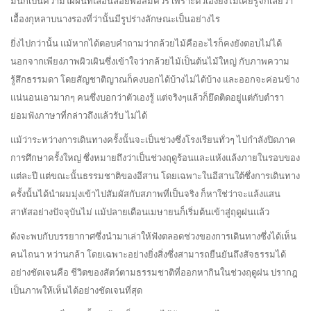
มันก็เป็นความใฝ่ฝันที่เลื่อนลอยพอสมควร เพราะตัวเองยังไม่เคยรู้จักเลยว่า
เอื้องกุหลาบนางรองที่ว่านั้นมีรูปร่างลักษณะเป็นอย่างไร
ยิ่งไปกว่านั้น แม้หากได้ตอบคำถามว่ากล้วยไม้คืออะไรก็คงยังตอบไม่ได้
นอกจากเพียงภาพผิวเผินซึ่งเข้าใจว่ากล้วยไม้เป็นต้นไม้ใหญ่ กับภาพความ
รู้สึกธรรมดา โดยสัญชาติญาณก็คงบอกได้บ้างไม่ได้บ้าง และออกจะค่อนข้าง
แน่นอนเอามากๆ คนซึ่งบอกว่าตัวเองรู้ แต่จริงๆแล้วก็ยึดติดอยู่แต่กับตำรา
ย่อมฟังภาษาที่กล่าวถึงแล้วรับ ไม่ได้
แม้ว่าระหว่างการเดินทางครั้งนั้นจะเป็นช่วงซึ่งโรงเรียนทั่วๆ ไปกำลังปิดภาค
การศึกษาครั้งใหญ่ ซึ่งหมายถึงว่าเป็นช่วงฤดูร้อนและแห้งแล้งภายในรอบของ
แต่ละปี แต่ขณะนั้นธรรมชาติของอีสาน โดยเฉพาะในอีสานใต้ซึ่งการเดินทาง
ครั้งนั้นได้นำผมมุ่งเข้าไปสัมผัสกับสภาพที่เป็นจริง ก็หาใช่ว่าจะแล้งแสน
สาหัสอย่างปัจจุบันไม่ แม้ปลายเดือนเมษายนก็เริ่มต้นเข้าสู่ฤดูฝนแล้ว
ดังจะพบกับบรรยากาศซึ่งนำมาเล่าให้ฟังตลอดช่วงของการเดินทางซึ่งได้เห็น
คนไถนา หว่านกล้า โดยเฉพาะอย่างยิ่งสิ่งซึ่งสามารถยืนยันถึงสัจธรรมได้
อย่างชัดเจนคือ ชีวิตของสัตว์ตามธรรมชาติที่ออกหากินในช่วงฤดูฝน ปรากฎ
เป็นภาพให้เห็นได้อย่างชัดเจนที่สุด