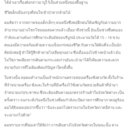
ได้นำเอาเรื่องดังกล่าวมาปูไว้เป็นส่วนหนึ่งของพื้นฐาน
ชีวิตเด็กเมืองกรุงที่สนใจเข้าป่าหากล้วยไม้
ผมคิดว่า จากสภาพของเด็กเล็กๆ คนหนึ่งซึ่งพ่อฝึกฝนให้เผชิญกับความยาก
ลำบากมาอย่างโชกโชนพอสมควรแล้ว เมื่อมาถึงช่วงนี้ อันเป็นช่วงซึ่งตนเอง
กำลังจะผ่านพ้นการศึกษาระดับมัธยมบริบูรณ์ ประมาณวัยได้ 15 – 16 ขวบ
ตนเองมีความพร้อมด้วยความแข็งแกร่งของชีวิต กับความใฝ่ฝันที่จะเป็นนัก
คิดนักต่อสู้ ทำให้รู้สึกท้าทายไปเสียทุกอย่าง ซึ่งเมื่อมองไปข้างหน้าแล้ว มัน
ไม่ใช่ภาพเพียงการเดินตามกระแสเก่าๆอันจะนำมาได้ก็เพียงความสะดวก
สบายกับการที่ไม่ต้องคิดแก้ปัญหาใดๆทั้งสิ้น
ในช่วงนั้น พ่อผมทำงานเป็นเจ้าพนักงานตรวจสอบเครื่องชั่งตวงวัด ทั้งในร้าน
ที่จำหน่ายเครื่อง ชั่งและในร้านที่มีเครื่องไว้ชั่งตวงวัดหน่วยสินค้าที่นำมา
จำหน่ายแก่ประชาชน ซึ่งจะต้องเดินทางออกตรวจร้านค้าในจังหวัดต่างๆ เป็น
ครั้งคราว จนกระทั่งวันหนึ่งในช่วงที่ผมกำลังจะปิดภาคการศึกษาภาคฤดูร้อน
ผมได้ยินพ่อเอ่ยปากขึ้นว่า “ฉันจะออกไปตรวจงานในจังหวัดภาคอีสาน และ
จะเอาแกไปด้วย”
ผมทราบจากที่พ่อเล่าให้ฟังว่า การเดินทางไปจังหวัดต่างๆในขณะนั้น ทาง