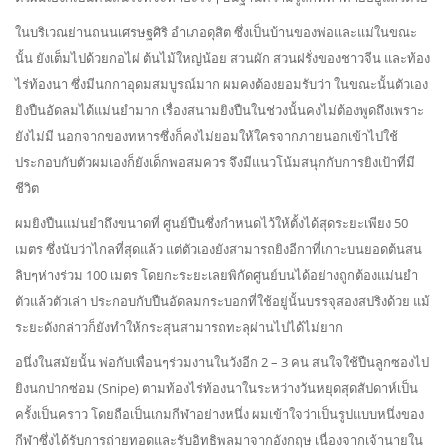
ในบริเวณย่านถนนเศรษฐศิริ อำเภอดุสิต ซึ่งเป็นบ้านของพ่อและแม่ในขณะ
นั้น ยังเต็มไปด้วยกอไผ่ ต้นไม้ใหญ่น้อย สวนผัก สวนฝรั่งของชาวจีน และท้อง
ไร่ท้องนา ซึ่งมีนกกาอุดมสมบูรณ์มาก ผมคงต้องยอมรับว่า ในขณะนั้นตัวเอง
ยิงปืนอัดลมได้แม่นยำมาก เรื่องสนามยิงปืนในช่วงนั้นคงไม่ต้องพูดถึงเพราะ
ยังไม่มี นอกจากของทหารซึ่งก็คงไม่ยอมให้ใครจากภายนอกเข้าไปใช้
ประกอบกับตัวผมเองก็ยังเด็กพอสมควร จึงมีแนวโน้มสนุกกับการยิงเป้าที่มี
ชีวิต
ผมยิงปืนแม่นยำถึงขนาดที่ ศูนย์ปืนซึ่งกำหนดไว้ให้ตั้งได้สุดระยะเพียง 50
เมตร ซึ่งนับว่าไกลที่สุดแล้ว แต่ตัวเองยังสามารถยิงอีกาที่เกาะบนยอดต้นสน
ลิบๆห่างร่วม 100 เมตร โดยกะระยะเลยพิกัดศูนย์บนได้อย่างถูกต้องแม่นยำ
ตัวแล้วตัวเล่า ประกอบกับปืนอัดลมกระบอกที่ใช้อยู่นั้นบรรจุสองสปริงด้วย แม้
ระยะดังกล่าวก็ยังทำให้กระสุนสามารถทะลุผ่านไปได้ไม่ยาก
อนึ่งในสมัยนั้น พ่อกับเพื่อนๆร่วมงานในวังอีก 2 – 3 คน สนใจใช้ปืนลูกซองไป
ยิงนกปากซ่อม (Snipe) ตามท้องไร่ท้องนาในระหว่างวันหยุดสุดสัปดาห์เป็น
ครั้งเป็นคราว โดยถือเป็นเกมกีฬาอย่างหนึ่ง ผมเข้าใจว่าเป็นรูปแบบหนึ่งของ
กีฬาซึ่งได้รับการถ่ายทอดและรับอิทธิพลมาจากอังกฤษ เนื่องจากเจ้านายใน