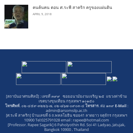
คนค้นฅน ตอน ศ.ระพี สาคริก ครูของแผ่นดิน
APRIL 9, 2018
[สถาบันอาศรมศิลป์]
: เลขที่ ๓๙๙ ซอยอนามัยงามเจริญ ๒๕ แขวงท่าข้าม
เขตบางขุนเทียน กรุงเทพฯ ๑๐๑๕๐
โทรศัพท์
. ๐๒-๔๕๙-๓๒๒๖-๗, ๐๒-๘๖๗-๐๙๐๓-๔
โทรสาร
. ต่อ ๑๓๙
E-Mail
:
admin@arsomsilp.ac.th
[ศ.ระพี สาคริก]
บ้านเลขที่ 6 ถ.พหลโยธิน ซอย41 ลาดยาว จตุจักร กรุงเทพฯ
10900 Tel:025791028 email :
rapee@hotmail.com
[Professor. Rapee Sagarik]
6 Paholyothin Rd. Soi 41 Ladyao, Jatujak,
Bangkok 10900 , Thailand