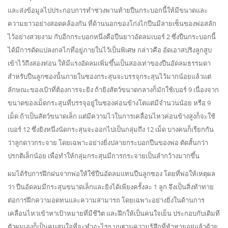
และส่งข้อมูลไปประกอบการทำช่วงพานท้ายปืนกระบอกนี้ให้มีขนาดและ
ความยาวอย่างสอดคล้องกัน ที่ด้านนอกของโก่งไกปืนมีลายเซ็นของพ่อสลัก
ไว้อย่างสวยงาม กับอีกกระบอกหนึ่งคือปืนยาวอัดลมเบอร์ 2 ซึ่งปืนกระบอกนี้
ได้มีการดัดแปลงกลไกที่อยู่ภายในไว้เป็นพิเศษ กล่าวคือ อัดเอาสปริงลูกสูบ
เข้าไว้ถึงสองท่อน ให้มีแรงอัดลมเพิ่มขึ้นเป็นสองเท่าของปืนอัดลมธรรมดา
สำหรับปืนลูกซองนั้นภายในซองกระสุนจะบรรจุกระสุนไว้มากน้อยแล้วแต่
ลักษณะของเป้าที่ต้องการจะยิง ถ้ายิงสัตว์ขนาดกลางก็มักใช้เบอร์ 9 เนื่องจาก
ขนาดของเม็ดกระสุนที่บรรจุอยู่ในซองค่อนข้างโตแต่มีจำนวนน้อย หรือ 9
เม็ด ถ้าเป็นสัตว์ขนาดเล็ก แต่มีความไวในการเคลื่อนไหวค่อนข้างสูงก็จะใช้
เบอร์ 12 ซึ่งยิงหนึ่งนัดกระสุนจะออกไปเป็นกลุ่มถึง 12 เม็ด บางคนก็เรียกกัน
ว่าลูกดาวกระจาย โดยเฉพาะอย่างยิ่งปลายกระบอกปืนของพ่อ ตัดสั้นกว่า
ปรกติเล็กน้อย เพื่อทำให้กลุ่มกระสุนมีการกระจายเป็นลำกว้างมากขึ้น
ผมได้รับการฝึกฝนจากพ่อให้ใช้ปืนอัดลมแทนปืนลูกซอง โดยที่พ่อให้เหตุผล
ว่า ปืนอัดลมมีกระสุนขนาดเล็กและยิงได้เพียงครั้งละ 1 ลูก จึงเป็นสิ่งท้าทาย
ต่อการฝึกความอดทนและความสามารถ โดยเฉพาะอย่างยิ่งในด้านการ
เคลื่อนไหวเข้าหาเป้าหมายที่มีชีวิต และฝึกให้เป็นคนใจเย็น ประกอบกับเดิมที
ตัวผมเองก็เป็นคนสนใจที่จะทำอะไรๆ บนฐานความรู้สึกที่ท้าทายอยู่แล้วด้วย