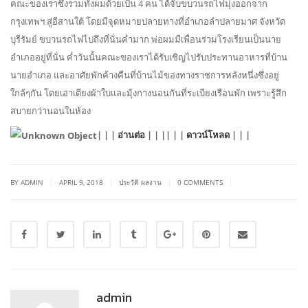
คณะของเราซึ่งรวมทั้งผมด้วยเป็น 4 คน ได้จับขบวนรถไฟมุ่งออกจาก
กรุงเทพฯ สู่อีสานใต้ โดยมีจุดหมายปลายทางที่อำเภอลำปลายมาศ จังหวัด
บุรีรัมย์ ขบวนรถไฟไปถึงที่นั่นค่ำมาก พ่อผมมีเพื่อนร่วมโรงเรียนเป็นนาย
อำเภออยู่ที่นั่น ค่ำวันนั้นคณะของเราได้รับเชิญไปรับประทานอาหารที่บ้าน
นายอำเภอ และอาศัยพักค้างคืนที่บ้านไม้ของทางราชการหลังหนึ่งซึ่งอยู่
ใกล้ๆกัน โดยเอาเตียงผ้าใบและมุ้งกางนอนกันที่ระเบียงเรือนพัก เพราะรู้สึก
สบายกว่านอนในห้อง
| | |
อ่านต่อ
| | || | |
ดาวน์โหลด
| | |
|
|
|
|
BY ADMIN
APRIL 9, 2018
ประวัติ ผลงาน
0 COMMENTS
admin