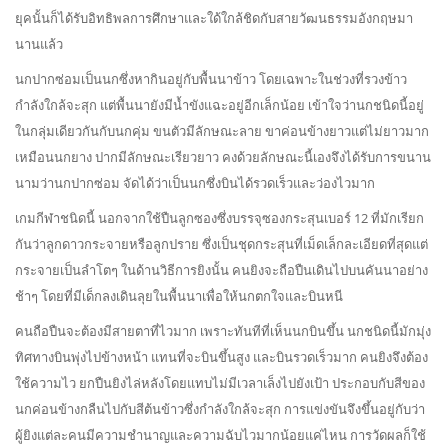
ยุคนั้นก็ได้รับอิทธิพลการศึกษาและใด้ใกล้ชิดกับสายวัฒนธรรมอังกฤษมา
นานแล้ว
นกปากซ่อมเป็นนกซึ่งหากินอยู่กับพื้นนาข้าว โดยเฉพาะในช่วงที่รวงข้าว
กำลังใกล้จะสุก แต่พื้นนายังมีน้ำขังแฉะอยู่อีกเล็กน้อย เข้าใจว่านกชนิดนี้อยู่
ในกลุ่มเดียวกันกับนกคุ่ม ขนตัวมีลักษณะลาย ขาค่อนข้างยาวแต่ไม่ยาวมาก
เหมือนนกยาง ปากมีลักษณะเรียวยาว คงด้วยลักษณะนี้เองจึงได้รับการขนาน
นามว่านกปากซ่อม จัดได้ว่าเป็นนกซึ่งบินได้รวดเร็วและว่องไวมาก
เกมกีฬาชนิดนี้ นอกจากใช้ปืนลูกซองซึ่งบรรจุซองกระสุนเบอร์ 12 ที่มักเรียก
กันว่าลูกดาวกระจายหรือลูกปราย ซึ่งเป็นชุดกระสุนที่เม็ดเล็กละเอียดที่สุดแต่
กระจายเป็นลำโตๆ ในด้านวิธีการยิงนั้น คนยิงจะถือปืนเดินไปบนคันนาอย่าง
ช้าๆ โดยที่มีเด็กลงเดินลุยในพื้นนาเพื่อให้นกตกใจและบินหนี
คนถือปืนจะต้องมีสายตาที่ไวมาก เพราะทันทีที่เห็นนกบินขึ้น นกชนิดนี้มักมุ่ง
ทิศทางบินพุ่งไปข้างหน้า แทนที่จะบินขึ้นสูง และบินรวดเร็วมาก คนยิงจึงต้อง
ใช้ความไว ยกปืนยิงไล่หลังโดยแทบไม่มีเวลาเล็งไปยังเป้า ประกอบกับสีของ
นกค่อนข้างกลืนไปกับสีต้นข้าวซึ่งกำลังใกล้จะสุก การแข่งขันจึงขึ้นอยู่กับว่า
ผู้ยิงแต่ละคนมีความชำนาญและความฉับไวมากน้อยแค่ไหน การวัดผลก็ใช้