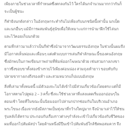
เพียงภายในช่วงเวลาที่กำหนดซึ่งตกลงกันไว้ ใครได้นกจำนวนมากกว่ากันก็
จะเป็นผู้ชนะ
กีฬายิงนกดังกล่าว ในอังกฤษกระทำกันไม่เพียงกับนกชนิดนี้เท่านั้น นกเป็ด
และนกอื่นๆ แม้มีการผสมพันธุ์สุนัขเพื่อให้เหมาะแก่การนำมาฝึกใช้ไล่นก
และไว้คอยเก็บนกด้วย
ตามที่กล่าวมาแล้วว่าเป็นกีฬาซึ่งนำมาจากวัฒนธรรมอังกฤษ ในช่วงนั้นผมจึง
มีโอกาสเห็นพ่อและเพื่อนๆ แต่งตัวแบบการเล่นกีฬาลักษณะนี้ของคนอังกฤษ
ซึ่งมักพบในภาพเขียนภาพถ่ายที่พิมพ์ออกโฆษณาด้วย เช่นสวมกางเกงขา
ยาวซึ่งขอบขาทั้งสองข้างรวบไว้เพียงค่อนน่อง สวมถุงเท้ายาว ขอบทับกับ
ปลายขากางเกงถึงรองเท้า และสวมหมวกแก็ปแบบอังกฤษ
สิ่งที่เล่ามาทั้งหมดนี้ แม้ตัวเองจะไม่ได้เข้าไปมีส่วนเกี่ยวข้องโดยตรง แต่ก็มี
โอกาสตามไปดูพ่อ 2 – 3 ครั้ง ซึ่งจะใช้ช่วงเวลาที่แสงแดดเริ่มออกอ่อนๆใน
ตอนเช้า โดยที่ในขณะนั้นนิยมออกไปล่านกปากซ่อมกันในบริเวณอำเภอ
พระโขนง เนื่องจากยังมีสภาพเป็นทุ่งนาที่กว้างใหญ่มาก จึงนำมาเล่าไว้ให้ชน
รุ่นหลังได้ทราบ ประกอบกับเรื่องราวต่างๆกำลังจะเข้าไปเกี่ยวข้องกับชีวิตของ
ผมที่ออกไปสัมผัสป่า โดยด้านหนึ่งมีปืนเข้าไปสัมพันธ์ใกล้ชิดพอสมควร จึง