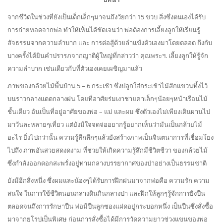
จากชีวิตในช่วงที่ยังเป็นเด็กเล็กๆมาจนถึงวัยกว่า 15 ขวบ สิ่งซึ่งตนเองได้รับ
การถ่ายทอดจากพ่อ ทำให้เห็นได้ชัดเจนว่า พ่อต้องการเลี้ยงลูกให้เรียนรู้
สัจธรรมจากความลำบาก และ การต่อสู้ด้วยลำแข้งตัวเองมาโดยตลอด ถึงกับ
บางครั้งได้ยินคำปรารภจากญาติผู้ใหญ่ที่กล่าวว่า คุณพระฯ. เลี้ยงลูกให้รู้จัก
ความลำบาก เช่นเดียวกับที่ตัวเองเคยเผชิญมาแล้ว
ภาพของกล้วยไม้พื้นบ้าน 5 – 6 กระเช้า ซึ่งปลูกใส่กระเช้าไม้สักแขวนทิ้งไว้
บนราวกลางแดดกลางฝน โดยที่อาศัยร่มเงาชายคาเล็กๆน้อยๆหน้าเรือนไม้
ชั้นเดียว อันเป็นที่อยู่อาศัยของพ่อ – แม่ และผม ซึ่งตัวเองไม่เพียงเดินผ่านไป
มาวันละหลายๆเที่ยว แต่ยังมีใจจดจ่ออยากรู้อยากเห็นว่ามันเป็นกล้วยไม้
อะไร ยิ่งไปกว่านั้น ความรู้สึกลึกๆแล้วยังสร้างภาพเป็นจินตนาการที่เชื่อมโยง
ไปถึง ภาพอันสวยสดงดงาม ที่ช่วยให้เกิดความรู้สึกมีชีวิตชีวา ของกล้วยไม้
ซึ่งกำลังออกดอกสะพรั่งอยู่ท่ามกลางบรรยากาศของป่าอย่างเป็นธรรมชาติ
ยังมีอีกสิ่งหนึ่ง ซึ่งผมและน้องๆได้รับการฝึกฝนมาจากพ่อคือ ความรัก ความ
สนใจ ในการใช้ชีวิตนอนกลางดินกินกลางป่า และฝึกให้ลูกๆรู้จักการยิงปืน
ตลอดจนถึงการรักษาปืน พ่อมีปืนลูกซองแฝดอยู่กระบอกหนึ่ง เป็นปืนซึ่งสั่งซื้อ
มาจากยุโรปเป็นพิเศษ ก่อนการสั่งซื้อได้มีการวัดความยาวช่วงแขนของพ่อ