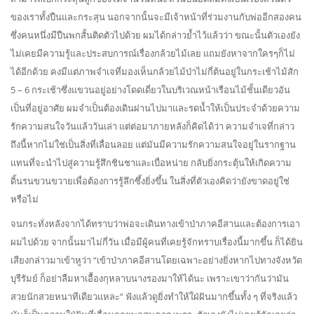
ของเราทั้งปืนและกระสุน นอกจากนั้นจะมีเจ้าหน้าที่ร่วมงานกับพ่ออีกสองคน
ซึ่งคนหนึ่งมีปืนพกสั้นติดตัวไปด้วย ผมได้กล่าวย้ำไว้แล้วว่า ขณะนั้นตัวเองยัง
ไม่เคยมีความรู้และประสบการณ์เรื่องกล้วยไม้เลย แถมยังหาจากใครๆก็ไม่
ได้อีกด้วย คงมีแต่ภาพจำเจที่มองเห็นกล้วยไม้ป่าไม่กี่ต้นอยู่ในกระเช้าไม้สัก
5 – 6 กระเช้าซึ่งแขวนอยู่อย่างโดดเดี่ยวในบริเวณหน้าเรือนไม้ชั้นเดียวอัน
เป็นที่อยู่อาศัย ผมจำเป็นต้องเดินผ่านไปมาและรดน้ำให้เป็นประจำด้วยความ
รักความสนใจวันแล้ววันเล่า แต่ต่อมาภายหลังก็คิดได้ว่า ความจำเจที่กล่าว
ถึงนี้หากไม่ใช่เป็นสิ่งที่เลื่อนลอย แต่มันมีความรักความสนใจอยู่ในรากฐาน
แทนที่จะนำไปสู่ความรู้สึกชินชาและเบื่อหน่าย กลับยิ่งกระตุ้นให้เกิดความ
ดิ้นรนขวนขวายเพื่อต้องการรู้ลึกซึ้งยิ่งขึ้น ในสิ่งที่ตัวเองคิดว่ายังขาดอยู่ใช่
หรือไม่
จนกระทั่งหลังจากได้ทราบว่าพ่อจะเดินทางเข้าป่าภาคอีสานและต้องการเอา
ผมไปด้วย จากนั้นมาไม่กี่วัน เมื่อมีผู้คนที่เคยรู้จักทราบเรื่องนี้มากขึ้น ก็ได้ยิน
เสียงกล่าวมาเข้าหูว่า “เข้าป่าภาคอีสานโดยเฉพาะอย่างยิ่งหากไปทางจังหวัด
บุรีรัมย์ ก็อย่าลืมหาเอื้องกุหลาบนางรองมาให้ได้นะ เพราะเขาว่ากันว่ามัน
สวยนักสวยหนาทีเดียวแหละ” ฟังแล้วดูยิ่งทำให้ใฝ่ฝันมากขึ้นทั้ง ๆ ที่จริงแล้ว